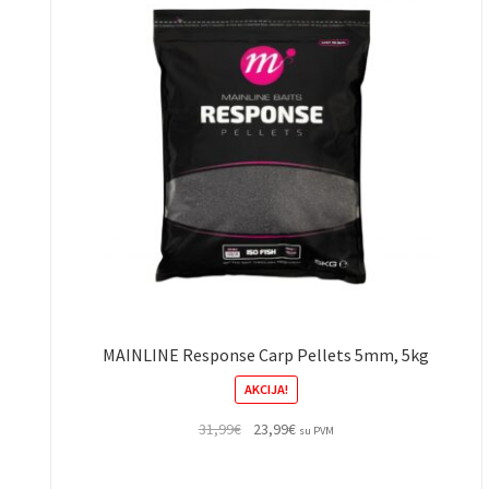
MAINLINE Response Carp Pellets 5mm, 5kg
AKCIJA!
Original
Current
31,99
€
23,99
€
su PVM
price
price
was:
is: