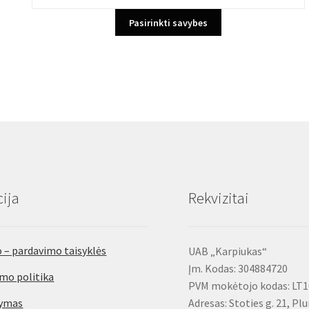
31,99€.
23,99€.
This
Pasirinkti savybes
product
has
multiple
variants.
The
options
may
be
chosen
on
the
ija
Rekvizitai
product
page
 – pardavimo taisyklės
UAB „Karpiukas“
Įm. Kodas: 304884720
mo politika
PVM mokėtojo kodas: LT
tymas
Adresas: Stoties g. 21, Pl