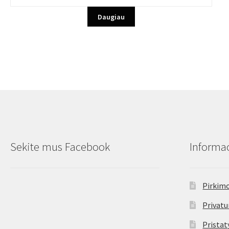
7,90€.
6,99€.
Daugiau
Sekite mus Facebook
Informac
Pirkimo
Privatu
Prista