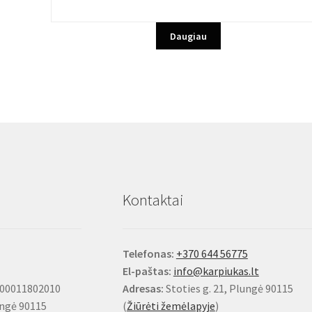
was:
is:
6,59€.
5,29€.
Daugiau
Kontaktai
Telefonas:
+370 644 56775
El-paštas:
info@karpiukas.lt
100011802010
Adresas:
Stoties g. 21, Plungė 90115
ungė 90115
(
Žiūrėti žemėlapyje
)