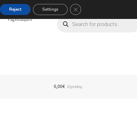
Close GDPR Cookie Banner
Reject
Settings
Products
Pageidaujami
search
0,00
€
0 prekių