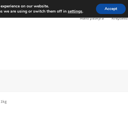
 experience on our website.
Accept
s we are using or switch them off in
settings
.
Mano paskyra
Krepšelis
 1kg