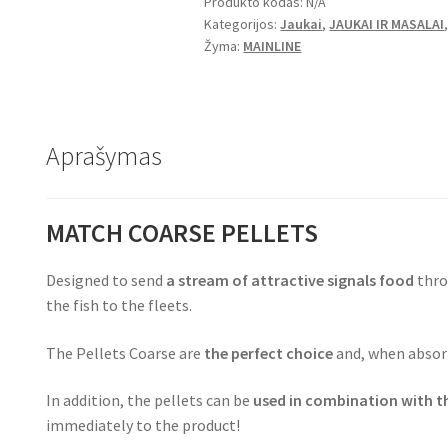
Produkto kodas:
N/A
1kg
Kategorijos:
Jaukai
,
JAUKAI IR MASALAI
Žyma:
MAINLINE
Aprašymas
MATCH COARSE PELLETS
Designed to send
a stream of attractive signals food
thro
the fish to the fleets.
The Pellets Coarse are
the perfect choice
and, when absorb
In addition, the pellets can be
used in combination with th
immediately to the product!