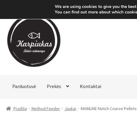
We are using cookies to give you the best
You can find out more about which cookie
Pereiti
Pereiti
prie
prie
meniu
turinio
Parduotuvė
Prekės
Kontaktai
Pradžia
Method Feeder
Jaukai
MAINLINE Match Coarse Pellets