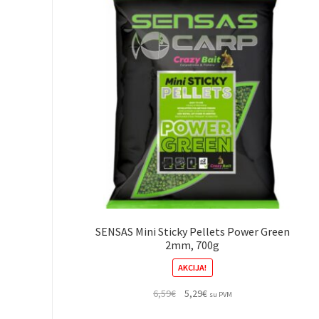
SENSAS Mini Sticky Pellets Power Green
2mm, 700g
AKCIJA!
Original
Current
6,59
€
5,29
€
su PVM
price
price