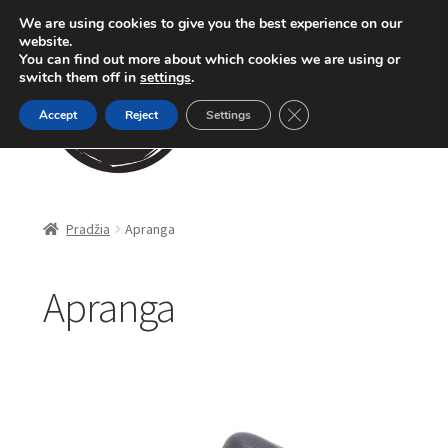
We are using cookies to give you the best experience on our
Pereiti
Pereiti
website.
Meniu
You can find out more about which cookies we are using or
prie
prie
switch them off in
settings
.
meniu
turinio
Close GDPR Cookie Ban
Accept
Reject
Settings
Parduotuvė
Pradžia
Apranga
Karpinė žūklė
Apranga
Dugninė žūklė
Apranga
Method Feeder