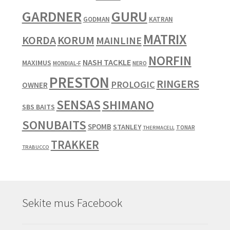
GARDNER
GURU
GODMAN
KATRAN
MATRIX
KORUM
KORDA
MAINLINE
NORFIN
NASH TACKLE
MAXIMUS
MONDIAL-F
NERO
PRESTON
RINGERS
PROLOGIC
OWNER
SENSAS
SHIMANO
SBS BAITS
SONUBAITS
SPOMB
STANLEY
TONAR
THERMACELL
TRAKKER
TRABUCCO
Sekite mus Facebook