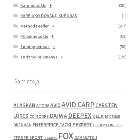
Karpinė žūklė
+
(880)
KARPIUKO DOVANŲ KUPONAS
(1)
Method Feeder
+
(597)
Poledinė žūklė
+
(63)
Spiningavimas
+
(58)
Turizmo reikmenys
+
(125)
Gamintojai
AVID CARP
CARSTEN
ALASKAN
AVID
ATORA
DEEPEX
DAIWA
LURES
DELKIM
CC MOORE
DEMAR
ENTERPRICE TACKLE
EXPERT
DRENNAN
FEEDER CONCEPT
FOX
FEEDER SPORT
GAMAKATSU
FLAGMAN