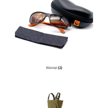
Turizmo reikmenys
IŠPARDAVIMAS!!!
Kontaktai
Akiniai
(2)