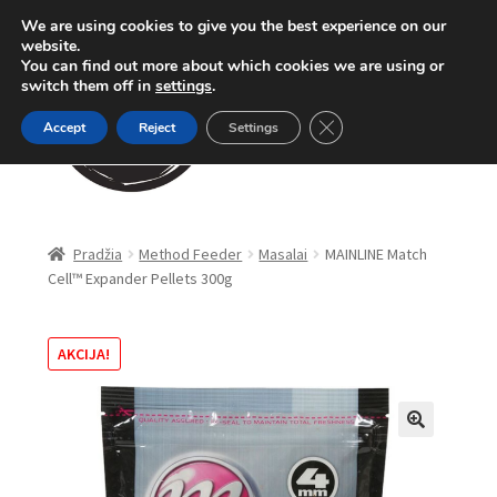
We are using cookies to give you the best experience on our
Pereiti
Pereiti
website.
Meniu
You can find out more about which cookies we are using or
prie
prie
switch them off in
settings
.
meniu
turinio
Close GDPR Cookie Ban
Accept
Reject
Settings
Parduotuvė
Pradžia
Method Feeder
Masalai
MAINLINE Match
Cell™ Expander Pellets 300g
Karpinė žūklė
Dugninė žūklė
AKCIJA!
Apranga
🔍
Method Feeder