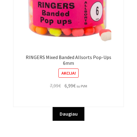
RINGERS Mixed Banded Allsorts Pop-Ups
6mm
AKCIJA!
Original
Current
7,99
€
6,99
€
su PVM
price
price
was:
is:
7,99€.
6,99€.
Daugiau