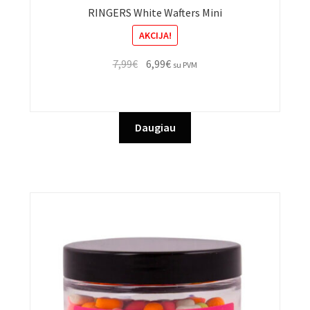
RINGERS White Wafters Mini
AKCIJA!
Original
Current
7,99
€
6,99
€
su PVM
price
price
was:
is:
7,99€.
6,99€.
Daugiau