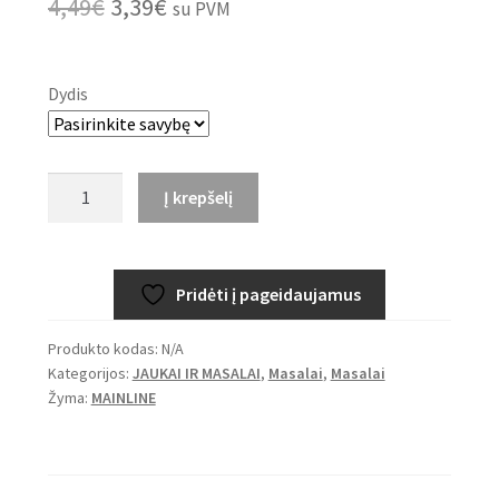
Original
Current
4,49
€
3,39
€
su PVM
price
price
was:
is:
Dydis
4,49€.
3,39€.
produkto
Į krepšelį
kiekis:
MAINLINE
Match
Pridėti į pageidaujamus
Cell™
Expander
Produkto kodas:
N/A
Pellets
Kategorijos:
JAUKAI IR MASALAI
,
Masalai
,
Masalai
300g
Žyma:
MAINLINE