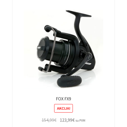
FOX FX9
AKCIJA!
Original
Current
154,99
€
123,99
€
su PVM
price
price