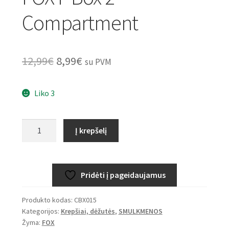
Compartment
Original
Current
12,99
€
8,99
€
su PVM
price
price
Liko 3
was:
is:
12,99€.
8,99€.
produkto
Į krepšelį
kiekis:
FOX
F
Pridėti į pageidaujamus
Box
2
Produkto kodas:
CBX015
Compartment
Kategorijos:
Krepšiai, dėžutės
,
SMULKMENOS
Žyma:
FOX