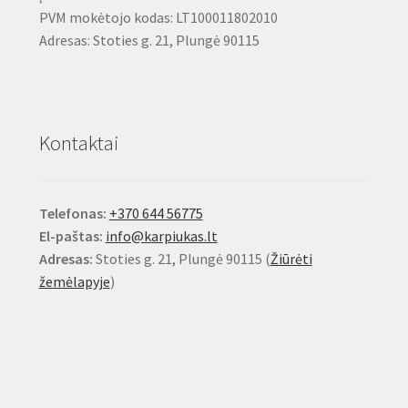
PVM mokėtojo kodas: LT100011802010
Adresas: Stoties g. 21, Plungė 90115
Kontaktai
Telefonas:
+370 644 56775
El-paštas:
info@karpiukas.lt
Adresas:
Stoties g. 21, Plungė 90115 (
Žiūrėti
žemėlapyje
)