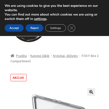
We are using cookies to give you the best experience on our
Pereiti
Pereiti
website.
Meniu
You can find out more about which cookies we are using or
prie
prie
switch them off in
settings
.
meniu
turinio
Close GDPR Cookie Ban
Accept
Reject
Settings
Parduotuvė
Pradžia
Karpinė žūklė
Krepšiai, dėžutės
FOX F Box 2
Compartment
Karpinė žūklė
Dugninė žūklė
AKCIJA!
Apranga
🔍
Method Feeder