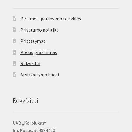
Pirkimo – pardavimo taisyklės
Privatumo politika
Pristatymas
Prekių gražinimas
Rekvizitai
Atsiskaitymo būdai
Rekvizitai
UAB „Karpiukas“
Įm. Kodas: 304884720