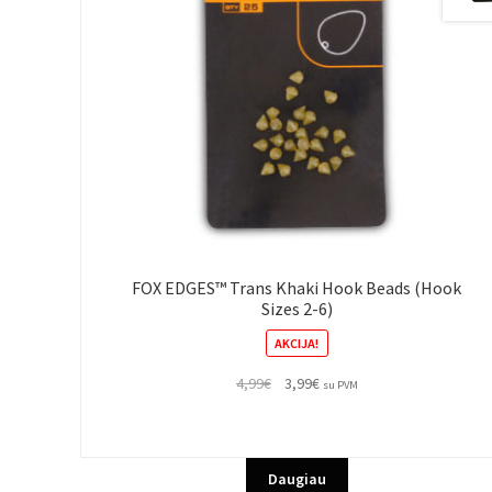
FOX EDGES™ Trans Khaki Hook Beads (Hook
Sizes 2-6)
AKCIJA!
Original
Current
4,99
€
3,99
€
su PVM
price
price
was:
is:
4,99€.
3,99€.
Daugiau