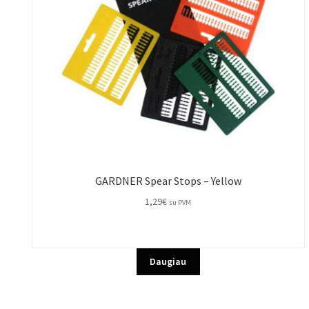
GARDNER Spear Stops – Yellow
1,29
€
su PVM
Daugiau