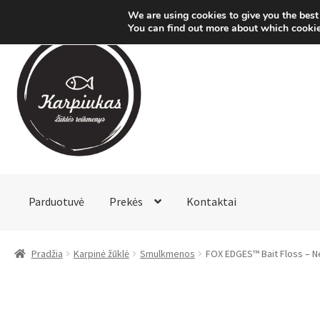
We are using cookies to give you the best
You can find out more about which cookie
Pereiti
Pereiti
prie
prie
meniu
turinio
Parduotuvė
Prekės
Kontaktai
Pradžia
Karpinė žūklė
Smulkmenos
FOX EDGES™ Bait Floss – N