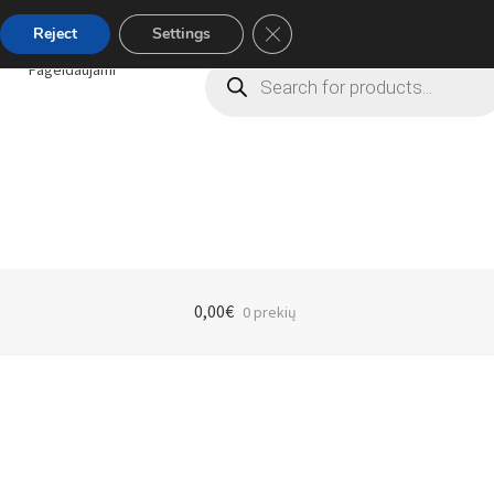
Close GDPR Cookie Banner
Reject
Settings
Products
Pageidaujami
search
0,00
€
0 prekių