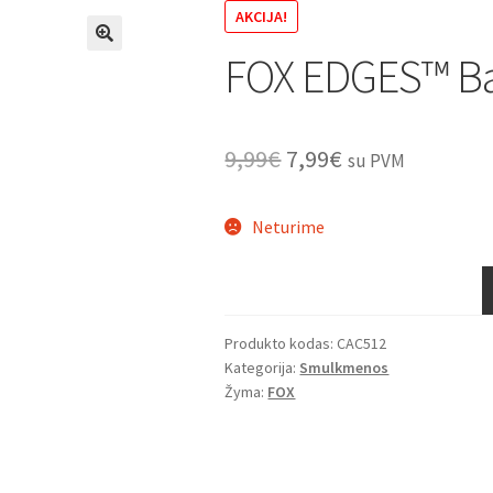
AKCIJA!
FOX EDGES™ Bai
🔍
Original
Current
9,99
€
7,99
€
su PVM
price
price
Neturime
was:
is:
9,99€.
7,99€.
Produkto kodas:
CAC512
Kategorija:
Smulkmenos
Žyma:
FOX