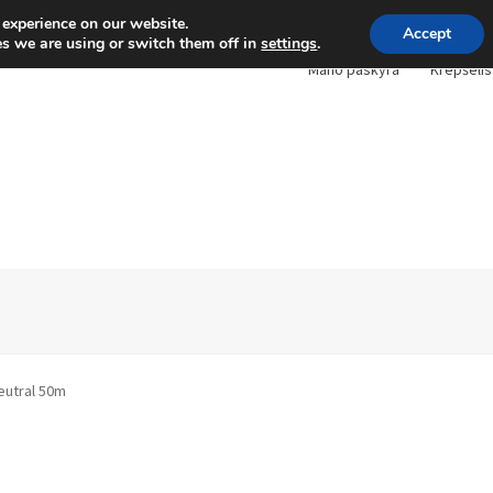
 experience on our website.
Accept
s we are using or switch them off in
settings
.
Mano paskyra
Krepšelis
eutral 50m