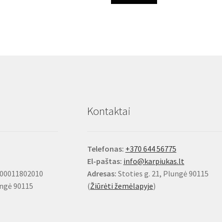
Kontaktai
Telefonas:
+370 644 56775
El-paštas:
info@karpiukas.lt
100011802010
Adresas:
Stoties g. 21, Plungė 90115
ungė 90115
(
Žiūrėti žemėlapyje
)