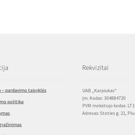
ija
Rekvizitai
 – pardavimo taisyklės
UAB „Karpiukas“
Įm. Kodas: 304884720
mo politika
PVM mokėtojo kodas: LT
tymas
Adresas: Stoties g. 21, Pl
gražinimas