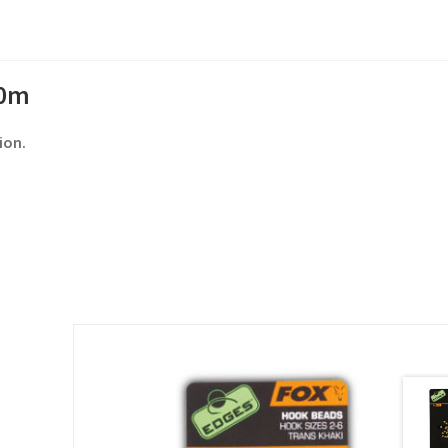
50m
ion.