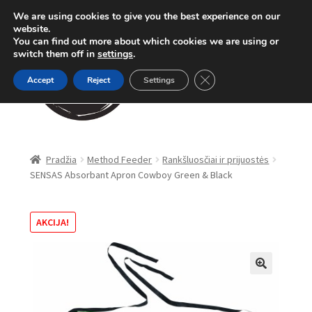
We are using cookies to give you the best experience on our
Pereiti
Pereiti
website.
Meniu
You can find out more about which cookies we are using or
prie
prie
switch them off in
settings
.
meniu
turinio
Close GDPR Cookie Ban
Accept
Reject
Settings
Parduotuvė
Pradžia
Method Feeder
Rankšluosčiai ir prijuostės
SENSAS Absorbant Apron Cowboy Green & Black
Karpinė žūklė
Dugninė žūklė
AKCIJA!
Apranga
🔍
Method Feeder