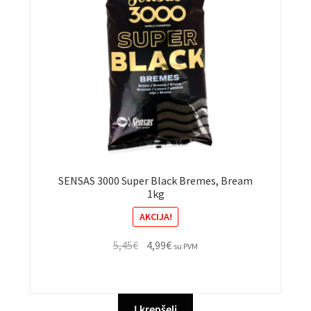
SENSAS 3000 Super Black Bremes, Bream
1kg
AKCIJA!
Original
Current
5,45
€
4,99
€
su PVM
price
price
was:
is:
5,45€.
4,99€.
Į krepšelį