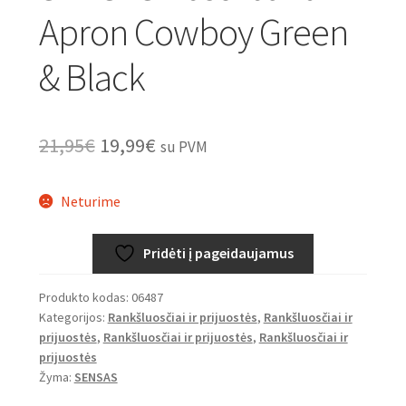
Apron Cowboy Green
& Black
Original
Current
21,95
€
19,99
€
su PVM
price
price
Neturime
was:
is:
21,95€.
19,99€.
Pridėti į pageidaujamus
Produkto kodas:
06487
Kategorijos:
Rankšluosčiai ir prijuostės
,
Rankšluosčiai ir
prijuostės
,
Rankšluosčiai ir prijuostės
,
Rankšluosčiai ir
prijuostės
Žyma:
SENSAS