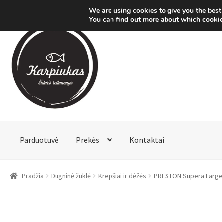
We are using cookies to give you the best
You can find out more about which cookie
Pereiti
Pereiti
prie
prie
meniu
turinio
Parduotuvė
Prekės
Kontaktai
Pradžia
Dugninė žūklė
Krepšiai ir dėžės
PRESTON Supera Large