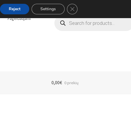
Close GDPR Cookie Banner
Reject
Settings
Products
Pageidaujami
search
0,00
€
0 prekių