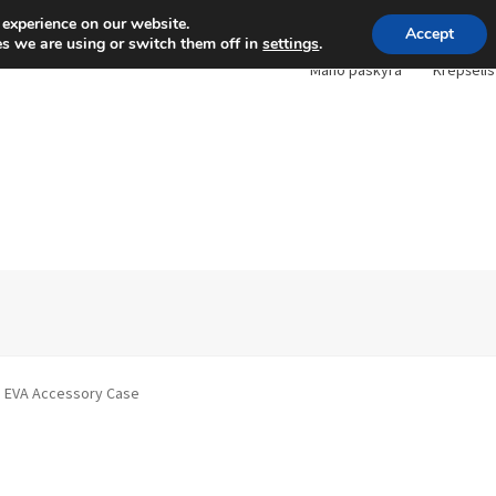
 experience on our website.
Accept
s we are using or switch them off in
settings
.
Mano paskyra
Krepšelis
 EVA Accessory Case