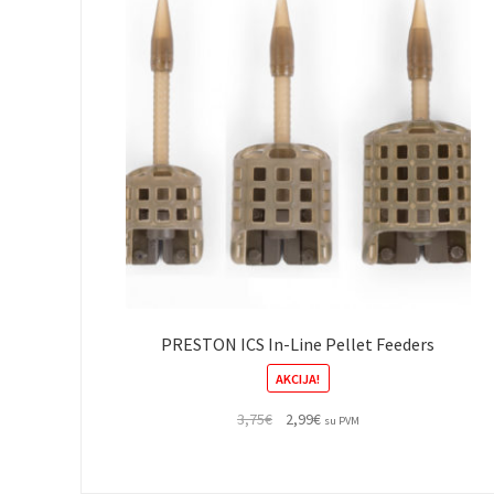
PRESTON ICS In-Line Pellet Feeders
AKCIJA!
Original
Current
3,75
€
2,99
€
su PVM
price
price
was:
is:
3,75€.
2,99€.