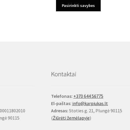
This
Pasirinkti savybes
product
has
multiple
variants.
The
options
may
be
chosen
on
Kontaktai
the
product
page
Telefonas:
+370 644 56775
El-paštas:
info@karpiukas.lt
100011802010
Adresas:
Stoties g. 21, Plungė 90115
ungė 90115
(
Žiūrėti žemėlapyje
)