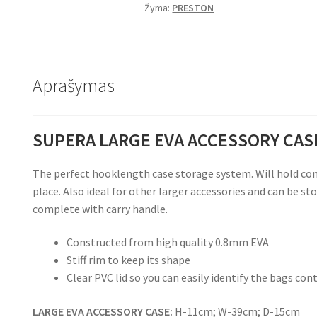
Žyma:
PRESTON
Aprašymas
SUPERA LARGE EVA ACCESSORY CAS
The perfect hooklength case storage system. Will hold com
place. Also ideal for other larger accessories and can be 
complete with carry handle.
Constructed from high quality 0.8mm EVA
Stiff rim to keep its shape
Clear PVC lid so you can easily identify the bags con
LARGE EVA ACCESSORY CASE:
H-11cm; W-39cm; D-15cm