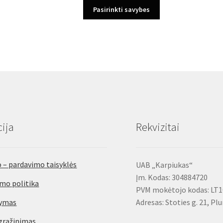
This
Pasirinkti savybes
product
has
multiple
variants.
The
options
may
be
chosen
on
ija
Rekvizitai
the
product
page
 – pardavimo taisyklės
UAB „Karpiukas“
Įm. Kodas: 304884720
mo politika
PVM mokėtojo kodas: LT
tymas
Adresas: Stoties g. 21, Pl
gražinimas