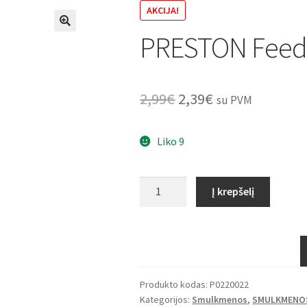
AKCIJA!
PRESTON Feed
🔍
Original
Current
2,99
€
2,39
€
su PVM
price
price
Liko 9
was:
is:
2,99€.
2,39€.
produkto
Į krepšelį
kiekis:
PRESTON
Feeder
Beads
Produkto kodas:
P0220022
Kategorijos:
Smulkmenos
,
SMULKMENO