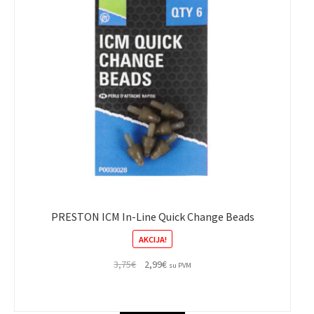
PRESTON ICM In-Line Quick Change Beads
AKCIJA!
Original
Current
3,75
€
2,99
€
su PVM
price
price
was:
is:
3,75€.
2,99€.