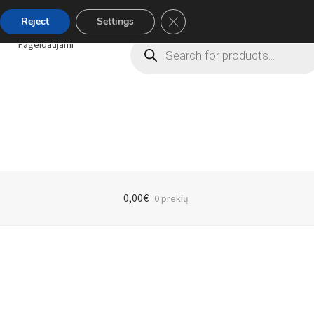
Close GDPR Cookie Banner
Reject
Settings
Products
Pageidaujami
search
0,00
€
0 prekių