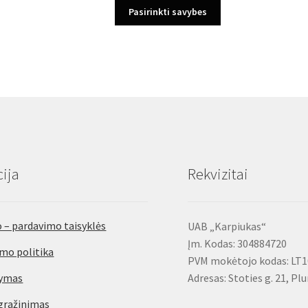
This
Pasirinkti savybes
product
has
multiple
variants.
The
options
may
be
chosen
on
ija
Rekvizitai
the
product
page
 – pardavimo taisyklės
UAB „Karpiukas“
Įm. Kodas: 304884720
mo politika
PVM mokėtojo kodas: LT
tymas
Adresas: Stoties g. 21, Pl
gražinimas