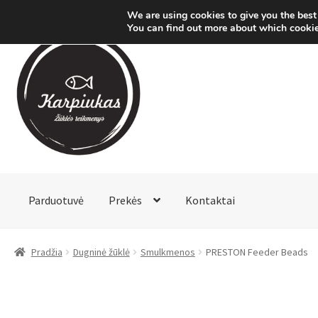
We are using cookies to give you the best
You can find out more about which cookie
Pereiti
Pereiti
prie
prie
meniu
turinio
Parduotuvė
Prekės
Kontaktai
Pradžia
Dugninė žūklė
Smulkmenos
PRESTON Feeder Beads