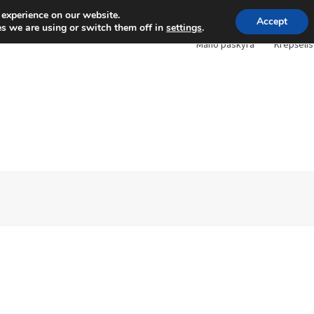
 experience on our website.
Accept
s we are using or switch them off in
settings
.
Mano paskyra
Krepšelis