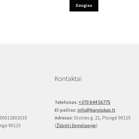
Daugiau
Kontaktai
Telefonas:
+370 644 56775
El-paštas:
info@karpiukas.lt
100011802010
Adresas:
Stoties g. 21, Plungė 90115
ungė 90115
(
Žiūrėti žemėlapyje
)