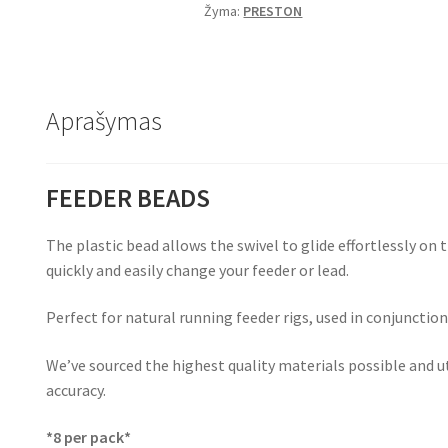
Žyma:
PRESTON
Aprašymas
FEEDER BEADS
The plastic bead allows the swivel to glide effortlessly on 
quickly and easily change your feeder or lead.
Perfect for natural running feeder rigs, used in conjunctio
We’ve sourced the highest quality materials possible and u
accuracy.
*8 per pack*