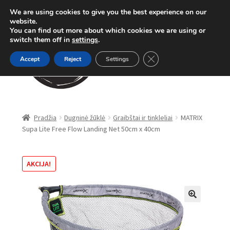
We are using cookies to give you the best experience on our
Pereiti
Pereiti
website.
Meniu
You can find out more about which cookies we are using or
prie
prie
switch them off in
settings
.
meniu
turinio
Close GDPR Cookie Ban
Accept
Reject
Settings
Parduotuvė
Pradžia
Dugninė žūklė
Graibštai ir tinkleliai
MATRIX
Supa Lite Free Flow Landing Net 50cm x 40cm
Karpinė žūklė
Dugninė žūklė
AKCIJA!
Apranga
🔍
Method Feeder