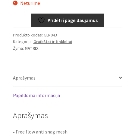
Neturime
was:
is:
16,99€.
13,99€.
Pridėti į pageidaujamus
Produkto kodas:
GLN043
Kategorija:
Graibštai ir tinkleliai
Žyma:
MATRIX
Aprašymas
Papildoma informacija
Aprašymas
• Free flow anti snag mesh