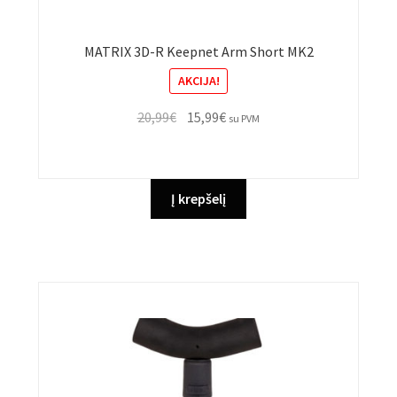
MATRIX 3D-R Keepnet Arm Short MK2
AKCIJA!
Original
Current
20,99
€
15,99
€
su PVM
price
price
was:
is:
20,99€.
15,99€.
Į krepšelį