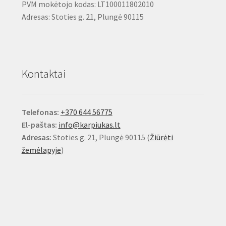
PVM mokėtojo kodas: LT100011802010
Adresas: Stoties g. 21, Plungė 90115
Kontaktai
Telefonas:
+370 644 56775
El-paštas:
info@karpiukas.lt
Adresas:
Stoties g. 21, Plungė 90115 (
Žiūrėti
žemėlapyje
)