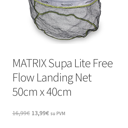
Turizmo reikmenys
IŠPARDAVIMAS!!!
Kontaktai
MATRIX Supa Lite Free
Flow Landing Net
50cm x 40cm
Original
Current
16,99
€
13,99
€
su PVM
price
price