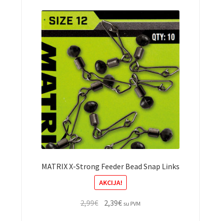
MATRIX X-Strong Feeder Bead Snap Links
AKCIJA!
Original
Current
2,99
€
2,39
€
su PVM
price
price