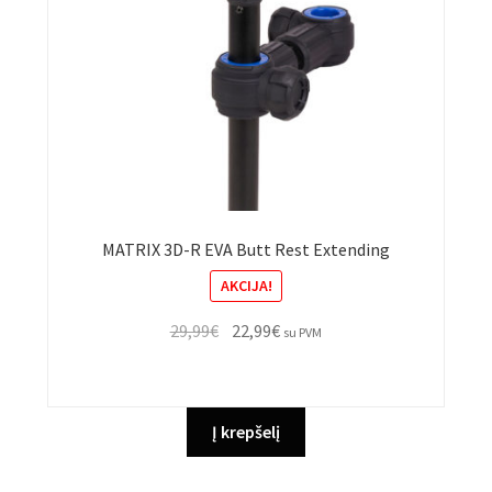
MATRIX 3D-R EVA Butt Rest Extending
AKCIJA!
Original
Current
29,99
€
22,99
€
su PVM
price
price
was:
is:
29,99€.
22,99€.
Į krepšelį