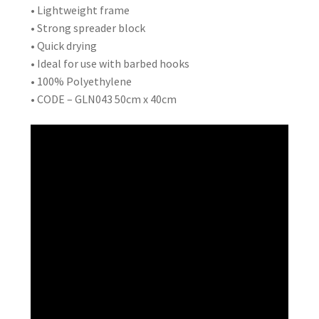
• Lightweight frame
• Strong spreader block
• Quick drying
• Ideal for use with barbed hooks
• 100% Polyethylene
• CODE – GLN043 50cm x 40cm