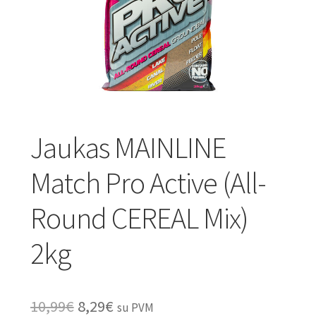
Turizmo reikmenys
IŠPARDAVIMAS!!!
Kontaktai
Jaukas MAINLINE
Match Pro Active (All-
Round CEREAL Mix)
2kg
Original
Current
10,99
€
8,29
€
su PVM