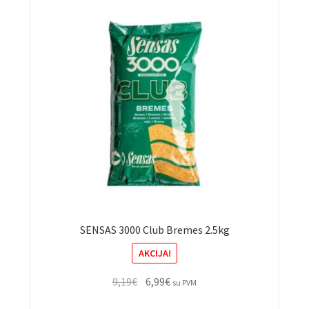
SENSAS 3000 Club Bremes 2.5kg
AKCIJA!
Original
Current
9,19
€
6,99
€
su PVM
price
price