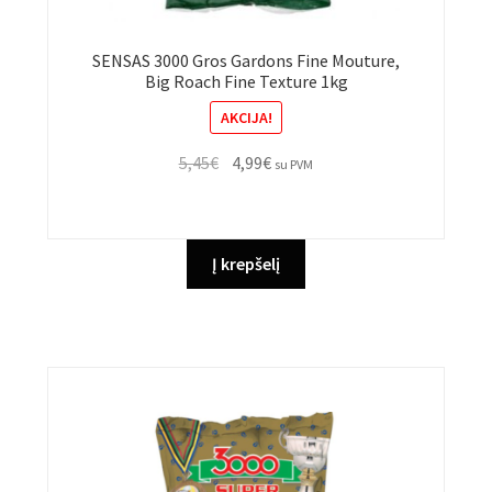
SENSAS 3000 Gros Gardons Fine Mouture,
Big Roach Fine Texture 1kg
AKCIJA!
Original
Current
5,45
€
4,99
€
su PVM
price
price
was:
is:
5,45€.
4,99€.
Į krepšelį