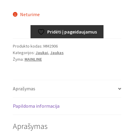
price
price
Neturime
was:
is:
10,99€.
8,29€.
Pridėti į pageidaujamus
Produkto kodas:
MM2906
Kategorijos:
Jaukai
,
Jaukas
Žyma:
MAINLINE
Aprašymas
Papildoma informacija
Aprašymas