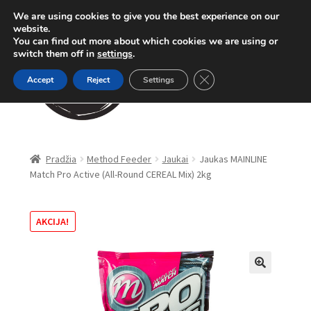
We are using cookies to give you the best experience on our
Pereiti
Pereiti
website.
Meniu
You can find out more about which cookies we are using or
prie
prie
switch them off in
settings
.
meniu
turinio
Close GDPR Cookie Ban
Accept
Reject
Settings
Parduotuvė
Pradžia
Method Feeder
Jaukai
Jaukas MAINLINE
Match Pro Active (All-Round CEREAL Mix) 2kg
Karpinė žūklė
Dugninė žūklė
AKCIJA!
Apranga
🔍
Method Feeder