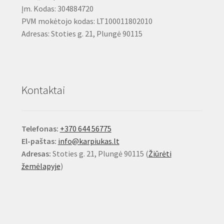
Įm. Kodas: 304884720
PVM mokėtojo kodas: LT100011802010
Adresas: Stoties g. 21, Plungė 90115
Kontaktai
Telefonas:
+370 644 56775
El-paštas:
info@karpiukas.lt
Adresas:
Stoties g. 21, Plungė 90115 (
Žiūrėti
žemėlapyje
)