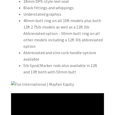
18mm DPS-style reel seat
Black fittings and whippings
Understated graphics
40mm butt ring on all 10ft models plus both
12ft 2.75lb models as well as a 12ft 3lb
Abbreviated option – 50mm butt ring on all
other models including a 12ft 3lb abbreviated
option
Abbreviated and slim cork handle options
available
5lb Spod/Marker rods also available in 12ft
and 13ft both with 50mm butt