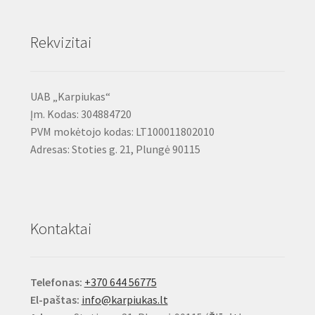
Rekvizitai
UAB „Karpiukas“
Įm. Kodas: 304884720
PVM mokėtojo kodas: LT100011802010
Adresas: Stoties g. 21, Plungė 90115
Kontaktai
Telefonas:
+370 644 56775
El-paštas:
info@karpiukas.lt