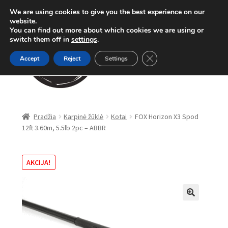
We are using cookies to give you the best experience on our
Pereiti
Pereiti
website.
Meniu
You can find out more about which cookies we are using or
prie
prie
switch them off in
settings
.
meniu
turinio
Close GDPR Cookie Ban
Accept
Reject
Settings
Parduotuvė
Pradžia
Karpinė žūklė
Kotai
FOX Horizon X3 Spod
12ft 3.60m, 5.5lb 2pc – ABBR
Karpinė žūklė
Dugninė žūklė
AKCIJA!
Apranga
🔍
Method Feeder