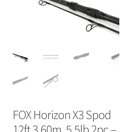
Turizmo reikmenys
IŠPARDAVIMAS!!!
Kontaktai
FOX Horizon X3 Spod
12ft 3.60m, 5.5lb 2pc –