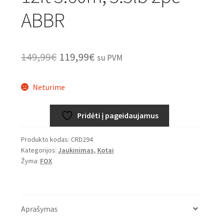
ABBR
Original
Current
149,99
€
119,99
€
su PVM
price
price
Neturime
was:
is:
149,99€.
119,99€.
Pridėti į pageidaujamus
Produkto kodas:
CRD294
Kategorijos:
Jaukinimas
,
Kotai
Žyma:
FOX
Aprašymas