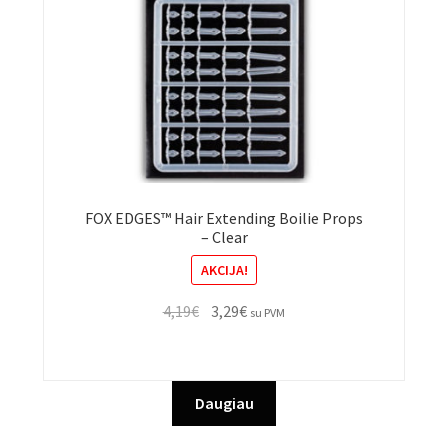
FOX EDGES™ Hair Extending Boilie Props
– Clear
AKCIJA!
Original
Current
4,19
€
3,29
€
su PVM
price
price
was:
is:
4,19€.
3,29€.
Daugiau