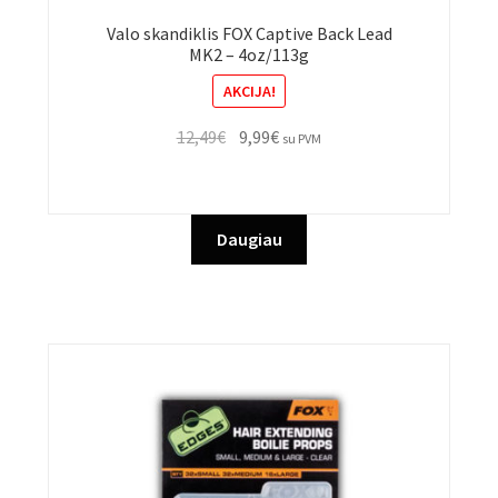
Valo skandiklis FOX Captive Back Lead
MK2 – 4oz/113g
AKCIJA!
Original
Current
12,49
€
9,99
€
su PVM
price
price
was:
is:
12,49€.
9,99€.
Daugiau