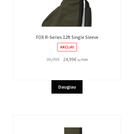
FOX R-Series 12ft Single Sleeve
AKCIJA!
Original
Current
30,99
€
24,99
€
su PVM
price
price
was:
is:
30,99€.
24,99€.
Daugiau