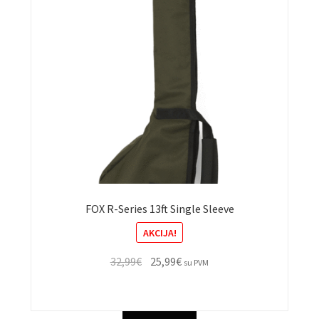
FOX R-Series 13ft Single Sleeve
AKCIJA!
Original
Current
32,99
€
25,99
€
su PVM
price
price
was:
is:
32,99€.
25,99€.