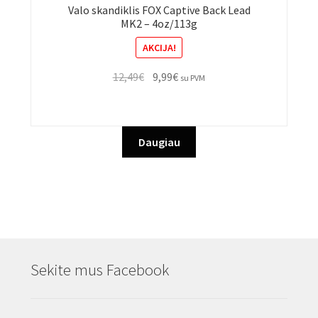
Valo skandiklis FOX Captive Back Lead
MK2 – 4oz/113g
AKCIJA!
Original
Current
12,49
€
9,99
€
su PVM
price
price
was:
is:
12,49€.
9,99€.
Daugiau
Sekite mus Facebook