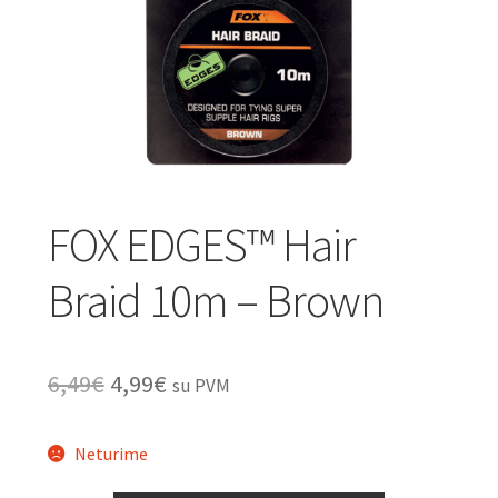
Turizmo reikmenys
IŠPARDAVIMAS!!!
Kontaktai
FOX EDGES™ Hair
Braid 10m – Brown
Original
Current
6,49
€
4,99
€
su PVM
price
price
Neturime
was:
is: