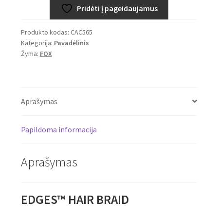
6,49€.
4,99€.
Pridėti į pageidaujamus
Produkto kodas:
CAC565
Kategorija:
Pavadėlinis
Žyma:
FOX
Aprašymas
Papildoma informacija
Aprašymas
EDGES™ HAIR BRAID