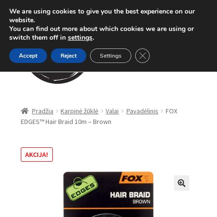
We are using cookies to give you the best experience on our
Pereiti
Pereiti
website.
Meniu
You can find out more about which cookies we are using or
prie
prie
switch them off in
settings
.
meniu
turinio
Close GDPR Cookie Ban
Accept
Reject
Settings
Parduotuvė
Pradžia
Karpinė žūklė
Valai
Pavadėlinis
FOX
EDGES™ Hair Braid 10m – Brown
Karpinė žūklė
Dugninė žūklė
AKCIJA!
Apranga
🔍
Method Feeder