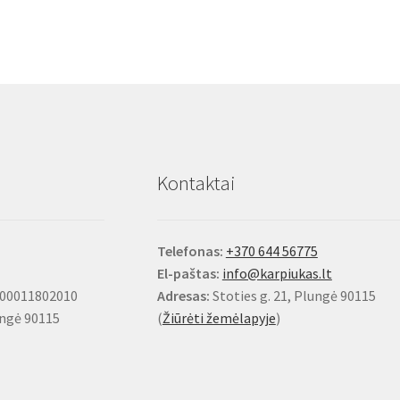
Kontaktai
Telefonas:
+370 644 56775
El-paštas:
info@karpiukas.lt
100011802010
Adresas:
Stoties g. 21, Plungė 90115
ungė 90115
(
Žiūrėti žemėlapyje
)