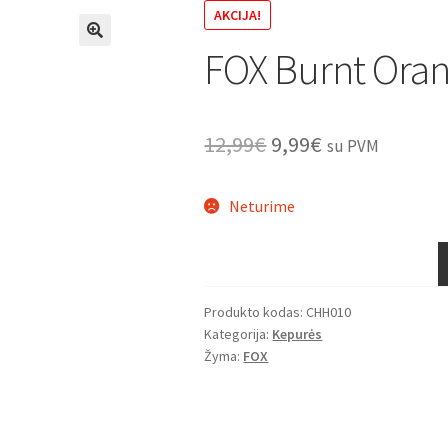
AKCIJA!
FOX Burnt Oran
🔍
Original
Current
12,99
€
9,99
€
su PVM
price
price
Neturime
was:
is:
12,99€.
9,99€.
Produkto kodas:
CHH010
Kategorija:
Kepurės
Žyma:
FOX