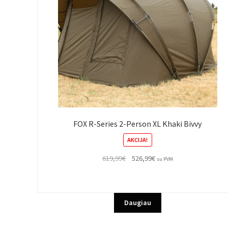
FOX R-Series 2-Person XL Khaki Bivvy
AKCIJA!
Original
Current
619,99
€
526,99
€
su PVM
price
price
was:
is:
619,99€.
526,99€.
Daugiau