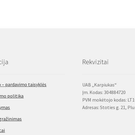
ija
Rekvizitai
 – pardavimo taisyklės
UAB „Karpiukas“
Įm. Kodas: 304884720
mo politika
PVM mokėtojo kodas: LT
tymas
Adresas: Stoties g. 21, Pl
gražinimas
tai