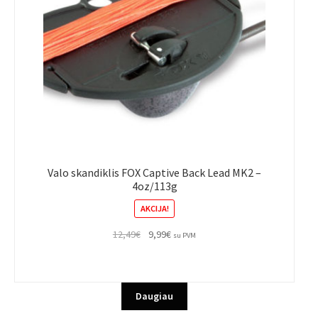
Valo skandiklis FOX Captive Back Lead MK2 –
4oz/113g
AKCIJA!
Original
Current
12,49
€
9,99
€
su PVM
price
price
was:
is:
12,49€.
9,99€.
Daugiau