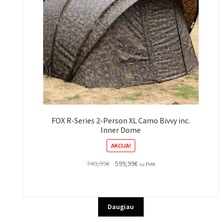
FOX R-Series 2-Person XL Camo Bivvy inc.
Inner Dome
AKCIJA!
Original
Current
749,99
€
599,99
€
su PVM
price
price
was:
is:
749,99€.
599,99€.
Daugiau