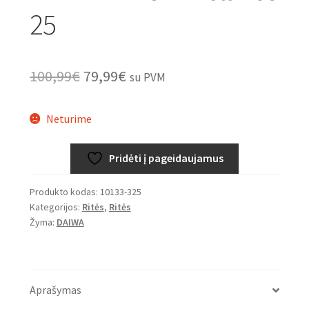
25
Original
Current
100,99
€
79,99
€
su PVM
price
price
Neturime
was:
is:
100,99€.
79,99€.
Pridėti į pageidaujamus
Produkto kodas:
10133-325
Kategorijos:
Ritės
,
Ritės
Žyma:
DAIWA
Aprašymas