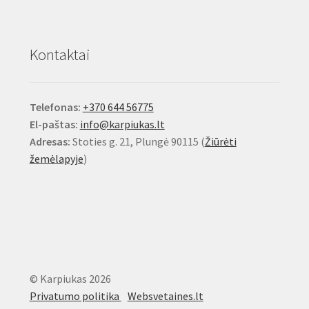
Kontaktai
Telefonas:
+370 644 56775
El-paštas:
info@karpiukas.lt
Adresas:
Stoties g. 21, Plungė 90115 (
Žiūrėti
žemėlapyje
)
© Karpiukas 2026
Privatumo politika
Websvetaines.lt