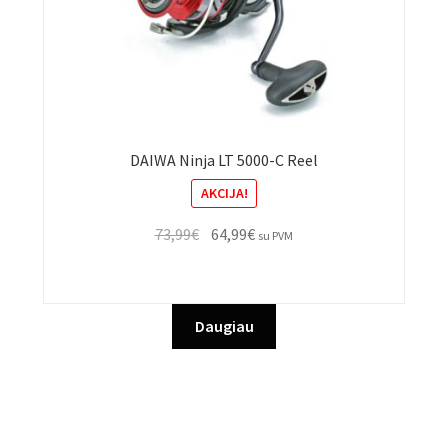
DAIWA Ninja LT 5000-C Reel
AKCIJA!
Original
Current
73,99
€
64,99
€
su PVM
price
price
was:
is:
73,99€.
64,99€.
Daugiau