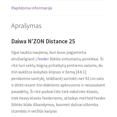
Papildoma informacija
Aprašymas
Daiwa N’ZON Distance 25
Ilgai laukta naujiena, kuri buvo pagaminta
atsižvelgiant į
feeder
žūklės entuziastų poreikius. Ši
ritė turi seklų būgną pritaikytą pintiems valams, du
itin aukštos kokybės klipsus ir žemą [4.6:1]
perdavimo santykį, leidžiantį surinkti net 92 cm valo
ir dirbti esant itin didelėms apkrovoms ir nesusukant
pavadėlių. Ši ritė puikiai tiks tiek vidutinės klasės,
tiek heavy klasės feederiams, atlaikys method feeder
žūklės būdo išbandymus, kuomet dažnai užkimba
stambūs ir veržlūs karpiai.